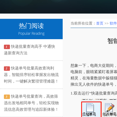
当前所在位置：
首页
>>
软件
热门阅读
Popular Reading
智
快递批量查询高手 中通快
1
递新查询方法
想象一下，电商大促期间
快递单号批量高效查询利
2
电脑前，眼睛紧紧盯着屏
器，智能排序轻松掌握发出物流
精灵，在海量数据中躲猫猫
时间，一键解决繁琐管理难题！
揪出无人收件的快递单号
1.双击运行“快递批量查询
快递单号批量查询，高效筛
3
选出发地相同单号，轻松实现物
流信息高效管理与追踪新体验！