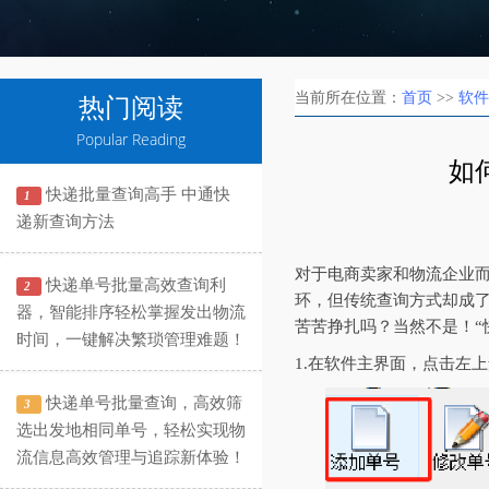
当前所在位置：
首页
>>
软件
热门阅读
Popular Reading
如
快递批量查询高手 中通快
1
递新查询方法
对于电商卖家和物流企业
快递单号批量高效查询利
2
环，但传统查询方式却成
器，智能排序轻松掌握发出物流
苦苦挣扎吗？当然不是！“
时间，一键解决繁琐管理难题！
1.在软件主界面，点击左
快递单号批量查询，高效筛
3
选出发地相同单号，轻松实现物
流信息高效管理与追踪新体验！